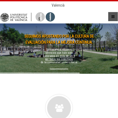
Valencià
SEGUIMOS APOSTANDO POR LA CULTURA DE
EVALUACIÓN PARA LA MEJORA CONTINUA.
Destacamos algunos
servicios que han sido
valorados en
más de un 8
por todos los colectivos
de la comunidad universitaria