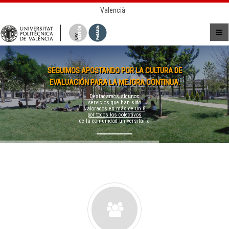
Valencià
SEGUIMOS APOSTANDO POR LA CULTURA DE
EVALUACIÓN PARA LA MEJORA CONTINUA.
Destacamos algunos
servicios que han sido
valorados en
más de un 8
por todos los colectivos
de la comunidad universitaria