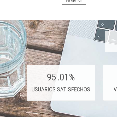
Ver opinión
95
.01%
USUARIOS SATISFECHOS
V