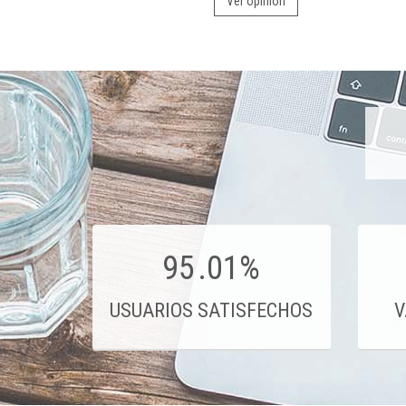
Ver opinión
95
.01%
USUARIOS SATISFECHOS
V