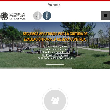
Valencià
SEGUIMOS APOSTANDO POR LA CULTURA DE
EVALUACIÓN PARA LA MEJORA CONTINUA.
Destacamos algunos
servicios que han sido
valorados en
más de un 8
por todos los colectivos
de la comunidad universitaria