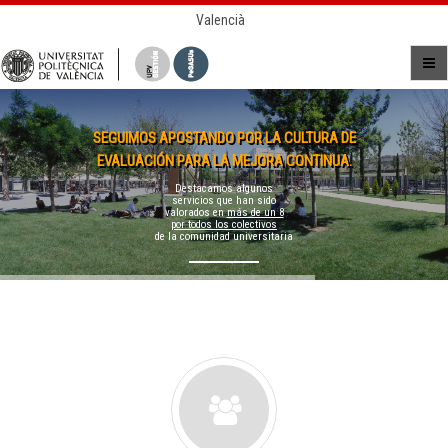
Valencià
SEGUIMOS APOSTANDO POR LA CULTURA DE
EVALUACIÓN PARA LA MEJORA CONTINUA.
Destacamos algunos
servicios que han sido
valorados en
más de un 8
por todos los colectivos
de la comunidad universitaria