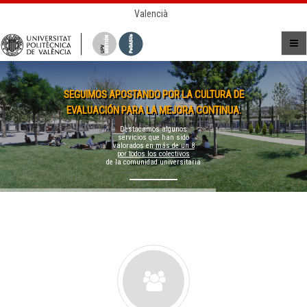
Valencià
SEGUIMOS APOSTANDO POR LA CULTURA DE
EVALUACIÓN PARA LA MEJORA CONTINUA.
Destacamos algunos
servicios que han sido
valorados en
más de un 8
por todos los colectivos
de la comunidad universitaria