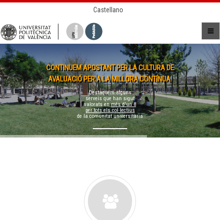
Castellano
CONTINUEM APOSTANT PER LA CULTURA DE
AVALUACIÓ PER A LA MILLORA CONTÍNUA.
Destaquem alguns
serveis que han sigut
valorats en
més d'un 8
per tots els col·lectius
de la comunitat universitària