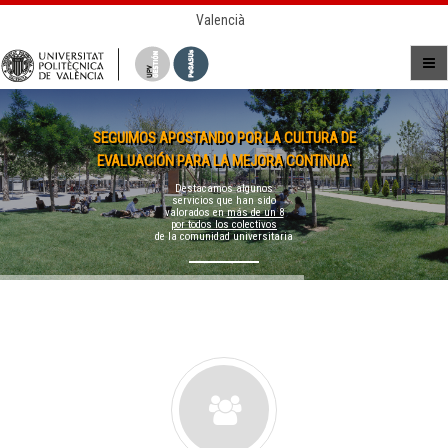
Valencià
SEGUIMOS APOSTANDO POR LA CULTURA DE
EVALUACIÓN PARA LA MEJORA CONTINUA.
Destacamos algunos
servicios que han sido
valorados en
más de un 8
por todos los colectivos
de la comunidad universitaria