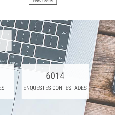
Vegeu l'opinió
6014
ES
ENQUESTES CONTESTADES