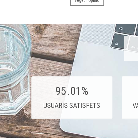
Vegeu l'opinió
95
.01%
USUARIS SATISFETS
V