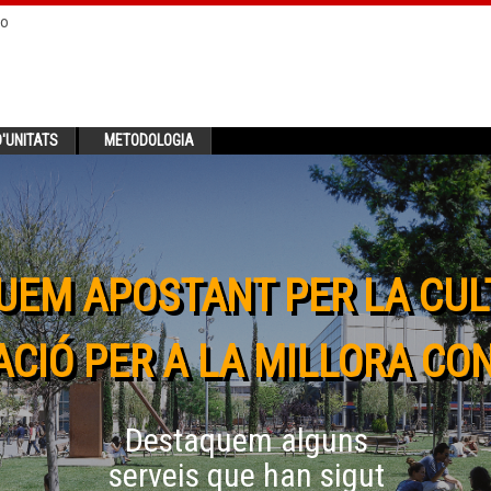
no
'UNITATS
METODOLOGIA
UEM APOSTANT PER LA CUL
CIÓ PER A LA MILLORA CO
Destaquem alguns
serveis que han sigut