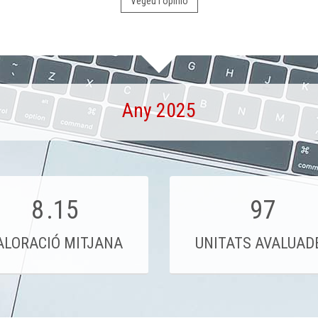
Vegeu l'opinió
Any 2025
8
.15
97
ALORACIÓ MITJANA
UNITATS AVALUAD