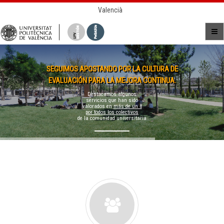
Valencià
SEGUIMOS APOSTANDO POR LA CULTURA DE
EVALUACIÓN PARA LA MEJORA CONTINUA.
Destacamos algunos
servicios que han sido
valorados en
más de un 8
por todos los colectivos
de la comunidad universitaria