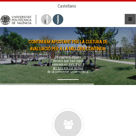
Castellano
CONTINUEM APOSTANT PER LA CULTURA DE
AVALUACIÓ PER A LA MILLORA CONTÍNUA.
Destaquem alguns
serveis que han sigut
valorats en
més d'un 8
per tots els col·lectius
de la comunitat universitària