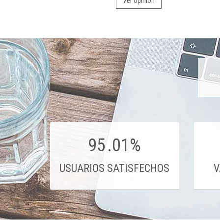
Ver opinión
95
.01%
USUARIOS SATISFECHOS
V