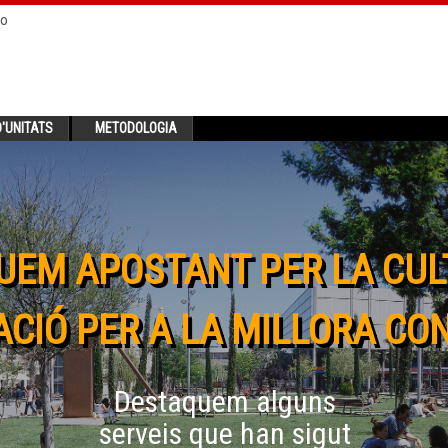
no
'UNITATS
METODOLOGIA
UEM APOSTANT PER LA CUL
CIÓ PER A LA MILLORA CO
Destaquem alguns
serveis que han sigut