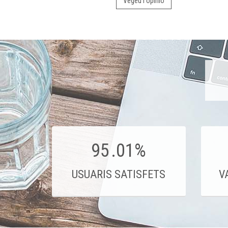
Vegeu l'opinió
95
.01%
USUARIS SATISFETS
V