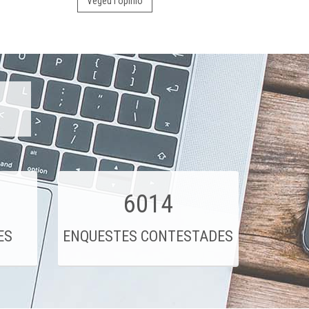
Vegeu l'opinió
6014
ES
ENQUESTES CONTESTADES