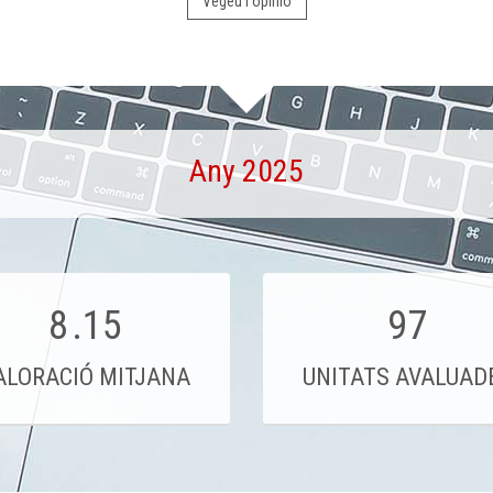
Vegeu l'opinió
Any 2025
8
.15
97
ALORACIÓ MITJANA
UNITATS AVALUAD