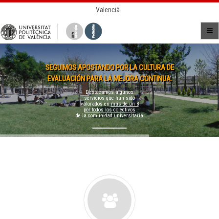
Valencià
SEGUIMOS APOSTANDO POR LA CULTURA DE
EVALUACIÓN PARA LA MEJORA CONTINUA.
Destacamos algunos
servicios que han sido
valorados en
más de un 8
por todos los colectivos
de la comunidad universitaria