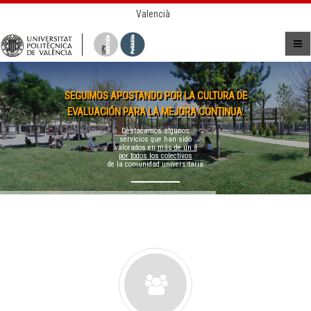
Valencià
SEGUIMOS APOSTANDO POR LA CULTURA DE
EVALUACIÓN PARA LA MEJORA CONTINUA.
Destacamos algunos
servicios que han sido
valorados en
más de un 8
por todos los colectivos
de la comunidad universitaria