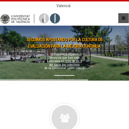
Valencià
SEGUIMOS APOSTANDO POR LA CULTURA DE
EVALUACIÓN PARA LA MEJORA CONTINUA.
Destacamos algunos
servicios que han sido
valorados en
más de un 8
por todos los colectivos
de la comunidad universitaria