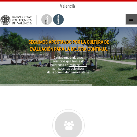
Valencià
SEGUIMOS APOSTANDO POR LA CULTURA DE
EVALUACIÓN PARA LA MEJORA CONTINUA.
Destacamos algunos
servicios que han sido
valorados en
más de un 8
por todos los colectivos
de la comunidad universitaria