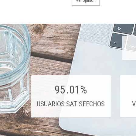
Ver opinión
95
.01%
USUARIOS SATISFECHOS
V