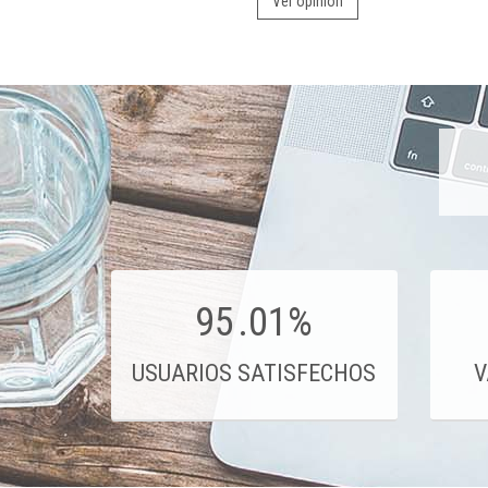
Ver opinión
95
.01%
USUARIOS SATISFECHOS
V