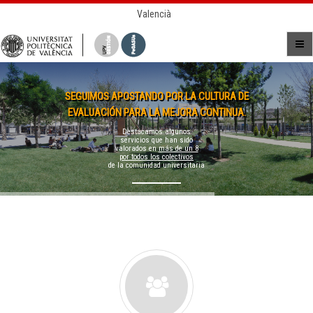
Valencià
SEGUIMOS APOSTANDO POR LA CULTURA DE
EVALUACIÓN PARA LA MEJORA CONTINUA.
Destacamos algunos
servicios que han sido
valorados en
más de un 8
por todos los colectivos
de la comunidad universitaria