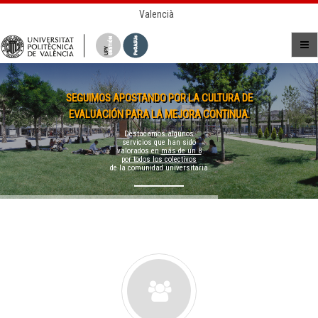
Valencià
SEGUIMOS APOSTANDO POR LA CULTURA DE
EVALUACIÓN PARA LA MEJORA CONTINUA.
Destacamos algunos
servicios que han sido
valorados en
más de un 8
por todos los colectivos
de la comunidad universitaria