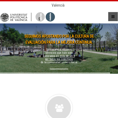
Valencià
SEGUIMOS APOSTANDO POR LA CULTURA DE
EVALUACIÓN PARA LA MEJORA CONTINUA.
Destacamos algunos
servicios que han sido
valorados en
más de un 8
por todos los colectivos
de la comunidad universitaria