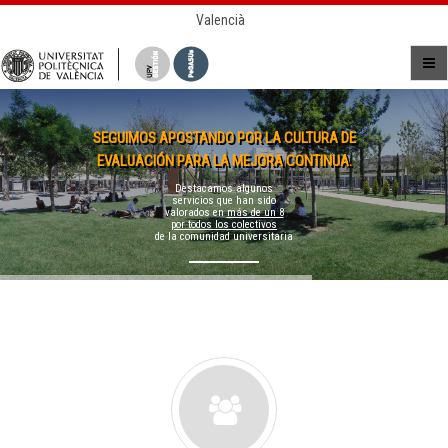
Valencià
SEGUIMOS APOSTANDO POR LA CULTURA DE
EVALUACIÓN PARA LA MEJORA CONTINUA.
Destacamos algunos
servicios que han sido
valorados en
más de un 8
por todos los colectivos
de la comunidad universitaria