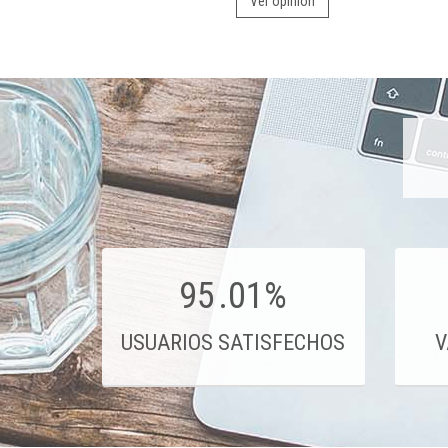
Ver opinión
95
.01%
USUARIOS SATISFECHOS
V