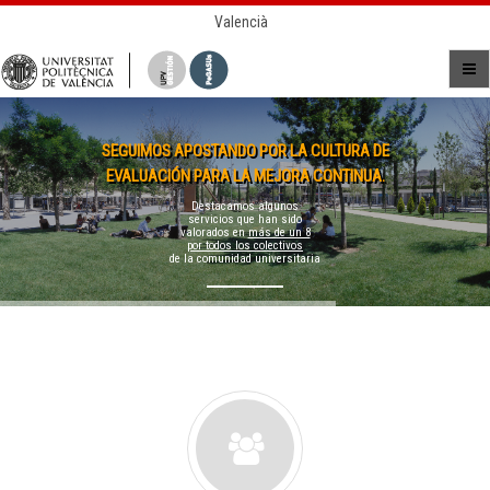
Valencià
SEGUIMOS APOSTANDO POR LA CULTURA DE
EVALUACIÓN PARA LA MEJORA CONTINUA.
Destacamos algunos
servicios que han sido
valorados en
más de un 8
por todos los colectivos
de la comunidad universitaria