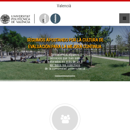
Valencià
SEGUIMOS APOSTANDO POR LA CULTURA DE
EVALUACIÓN PARA LA MEJORA CONTINUA.
Destacamos algunos
servicios que han sido
valorados en
más de un 8
por todos los colectivos
de la comunidad universitaria