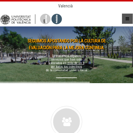
Valencià
SEGUIMOS APOSTANDO POR LA CULTURA DE
EVALUACIÓN PARA LA MEJORA CONTINUA.
Destacamos algunos
servicios que han sido
valorados en
más de un 8
por todos los colectivos
de la comunidad universitaria