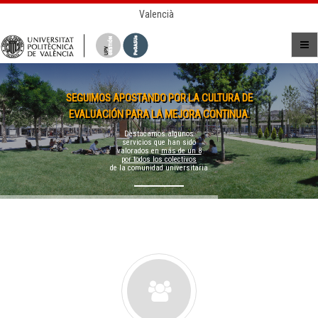
Valencià
SEGUIMOS APOSTANDO POR LA CULTURA DE
EVALUACIÓN PARA LA MEJORA CONTINUA.
Destacamos algunos
servicios que han sido
valorados en
más de un 8
por todos los colectivos
de la comunidad universitaria