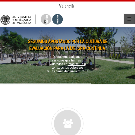
Valencià
SEGUIMOS APOSTANDO POR LA CULTURA DE
EVALUACIÓN PARA LA MEJORA CONTINUA.
Destacamos algunos
servicios que han sido
valorados en
más de un 8
por todos los colectivos
de la comunidad universitaria