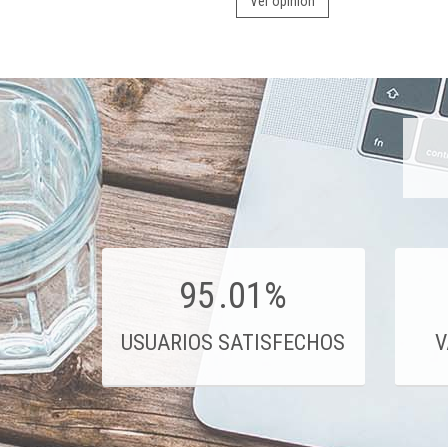
Ver opinión
95
.01%
USUARIOS SATISFECHOS
V