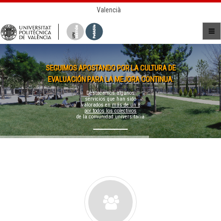
Valencià
SEGUIMOS APOSTANDO POR LA CULTURA DE
EVALUACIÓN PARA LA MEJORA CONTINUA.
Destacamos algunos
servicios que han sido
valorados en
más de un 8
por todos los colectivos
de la comunidad universitaria