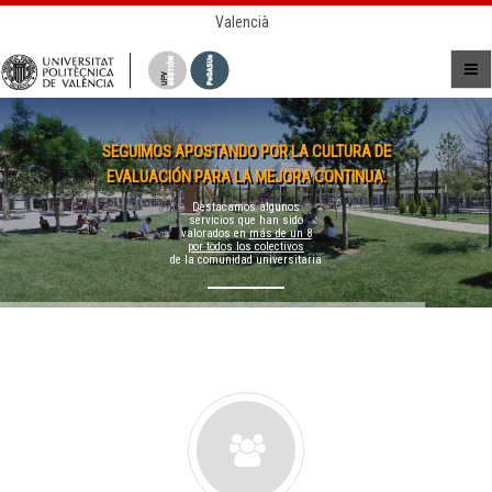
Valencià
SEGUIMOS APOSTANDO POR LA CULTURA DE
EVALUACIÓN PARA LA MEJORA CONTINUA.
Destacamos algunos
servicios que han sido
valorados en
más de un 8
por todos los colectivos
de la comunidad universitaria