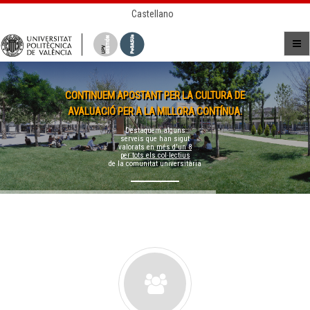
Castellano
CONTINUEM APOSTANT PER LA CULTURA DE
AVALUACIÓ PER A LA MILLORA CONTÍNUA.
Destaquem alguns
serveis que han sigut
valorats en
més d'un 8
per tots els col·lectius
de la comunitat universitària