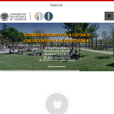
Valencià
SEGUIMOS APOSTANDO POR LA CULTURA DE
EVALUACIÓN PARA LA MEJORA CONTINUA.
Destacamos algunos
servicios que han sido
valorados en
más de un 8
por todos los colectivos
de la comunidad universitaria