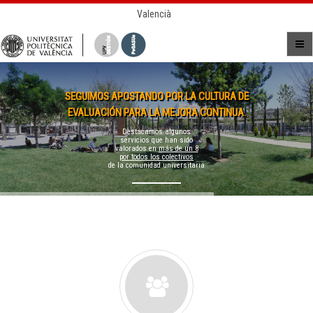
Valencià
SEGUIMOS APOSTANDO POR LA CULTURA DE
EVALUACIÓN PARA LA MEJORA CONTINUA.
Destacamos algunos
servicios que han sido
valorados en
más de un 8
por todos los colectivos
de la comunidad universitaria