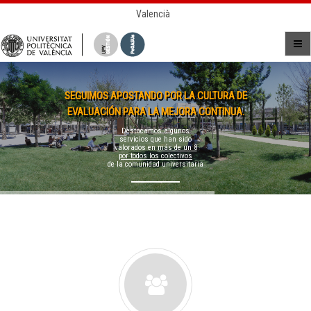
Valencià
SEGUIMOS APOSTANDO POR LA CULTURA DE
EVALUACIÓN PARA LA MEJORA CONTINUA.
Destacamos algunos
servicios que han sido
valorados en
más de un 8
por todos los colectivos
de la comunidad universitaria