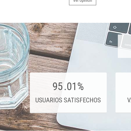
Ver opinión
95
.01%
USUARIOS SATISFECHOS
V