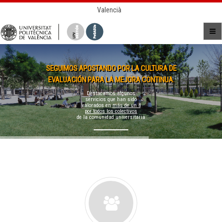
Valencià
SEGUIMOS APOSTANDO POR LA CULTURA DE
EVALUACIÓN PARA LA MEJORA CONTINUA.
Destacamos algunos
servicios que han sido
valorados en
más de un 8
por todos los colectivos
de la comunidad universitaria