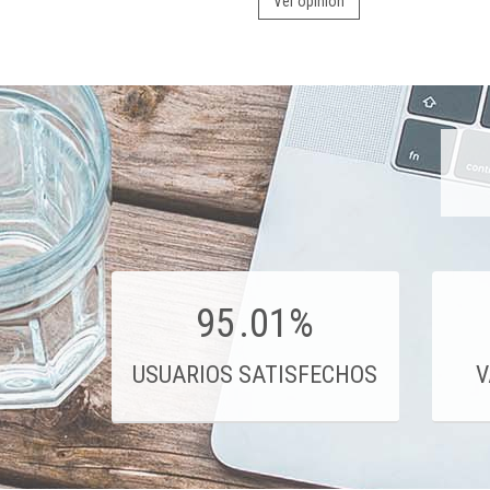
Ver opinión
95
.01%
USUARIOS SATISFECHOS
V