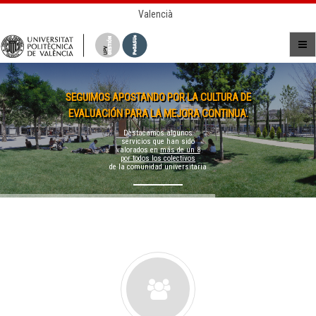
Valencià
SEGUIMOS APOSTANDO POR LA CULTURA DE
EVALUACIÓN PARA LA MEJORA CONTINUA.
Destacamos algunos
servicios que han sido
valorados en
más de un 8
por todos los colectivos
de la comunidad universitaria