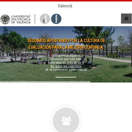
Valencià
SEGUIMOS APOSTANDO POR LA CULTURA DE
EVALUACIÓN PARA LA MEJORA CONTINUA.
Destacamos algunos
servicios que han sido
valorados en
más de un 8
por todos los colectivos
de la comunidad universitaria