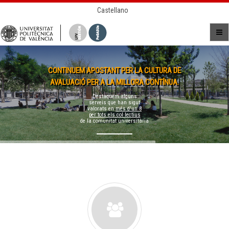
Castellano
CONTINUEM APOSTANT PER LA CULTURA DE
AVALUACIÓ PER A LA MILLORA CONTÍNUA.
Destaquem alguns
serveis que han sigut
valorats en
més d'un 8
per tots els col·lectius
de la comunitat universitària