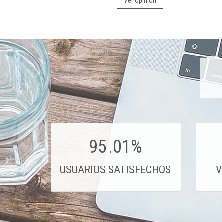
Ver opinión
95
.01%
USUARIOS SATISFECHOS
V