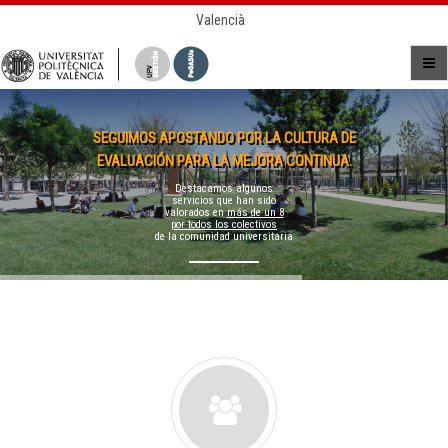
Valencià
SEGUIMOS APOSTANDO POR LA CULTURA DE
EVALUACIÓN PARA LA MEJORA CONTINUA.
Destacamos algunos
servicios que han sido
valorados en
más de un 8
por todos los colectivos
de la comunidad universitaria