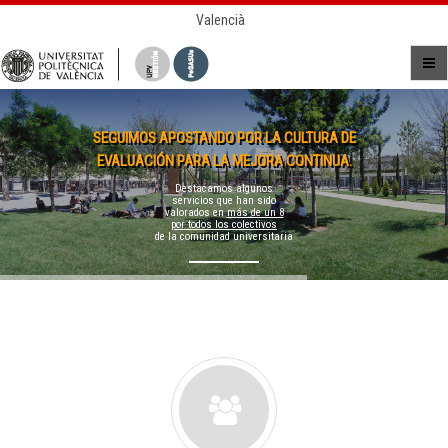
Valencià
SEGUIMOS APOSTANDO POR LA CULTURA DE
EVALUACIÓN PARA LA MEJORA CONTINUA.
Destacamos algunos
servicios que han sido
valorados en
más de un 8
por todos los colectivos
de la comunidad universitaria