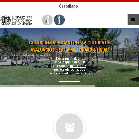
Castellano
CONTINUEM APOSTANT PER LA CULTURA DE
AVALUACIÓ PER A LA MILLORA CONTÍNUA.
Destaquem alguns
serveis que han sigut
valorats en
més d'un 8
per tots els col·lectius
de la comunitat universitària