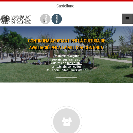
Castellano
CONTINUEM APOSTANT PER LA CULTURA DE
AVALUACIÓ PER A LA MILLORA CONTÍNUA.
Destaquem alguns
serveis que han sigut
valorats en
més d'un 8
per tots els col·lectius
de la comunitat universitària