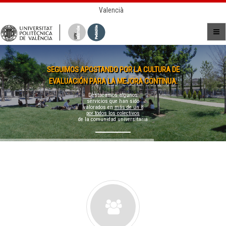
Valencià
SEGUIMOS APOSTANDO POR LA CULTURA DE
EVALUACIÓN PARA LA MEJORA CONTINUA.
Destacamos algunos
servicios que han sido
valorados en
más de un 8
por todos los colectivos
de la comunidad universitaria