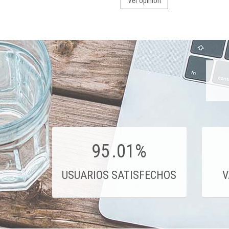
Ver opinión
95
.01%
USUARIOS SATISFECHOS
V